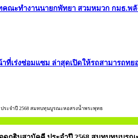
ทคณะทำงานนายกพัทยา สวมหมวก กมธ.พลังง
้าที่เร่งซ่อมแซม ล่าสุดเปิดให้รถสามารถทย
คคี ประจำปี 2568 สมทบทุนบูรณะหอสรงน้ำพระพุทธ
ีทอดกฐินสามัคคี ประจำปี 2568 สมทบทุนบู