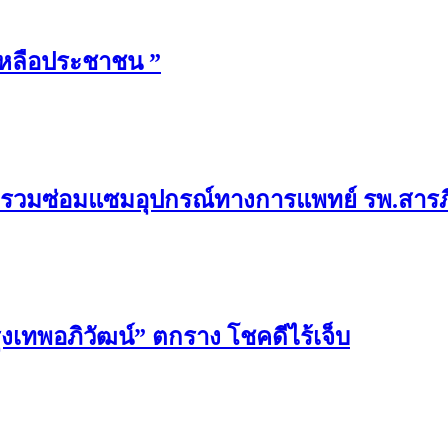
ยเหลือประชาชน ”
 รวมซ่อมแซมอุปกรณ์ทางการแพทย์ รพ.สารภี
รุงเทพอภิวัฒน์” ตกราง โชคดีไร้เจ็บ