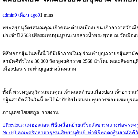
admin
9 เดือน ago
0
1 mins
พระครูอนุวัตรสมณคุณ เจ้าคณะตำบลเมืองปอน เจ้าอาวาสวัดเมื
ประจำปี 2568 เพื่อสมทบทุนบูรณะหอสรงน้ำพระพุทธ ณ วัดเมืองป
พิธีทอดกฐินในครั้งนี้ ได้มีเจ้าภาพใหญ่ร่วมทำบุญถวายกฐินสาม
สามัคคีทั่วไทย 30,000 วัด พุทธศักราช 2568 นำโดย คณะศิษยาน
เมืองปอน ร่วมทำบุญอย่างล้นหลาม
ทั้งนี้ พระครูอนุวัตรสมณคุณ เจ้าคณะตำบลเมืองปอน เจ้าอาวาส
กฐินสามัคคีในวันนี้ จะได้นำปัจจัยไปสมทบทุนการซ่อมแซมบูรณะห
ภานุเดช ไชยสกูล รายงาน
Previous:
แม่ฮ่องสอน พิธีเคลื่อนย้ายสรีระสังขารหลวงพ่อพระคร
แนะแนว
Next:
คณะศรัทธาสาธุชน-ศิษยานุศิษย์ ทำพิธีทอดกฐินสามัคคี