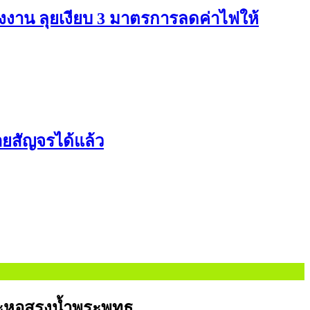
าน ลุยเงียบ 3 มาตรการลดค่าไฟให้
อยสัญจรได้แล้ว
รณะหอสรงน้ำพระพุทธ