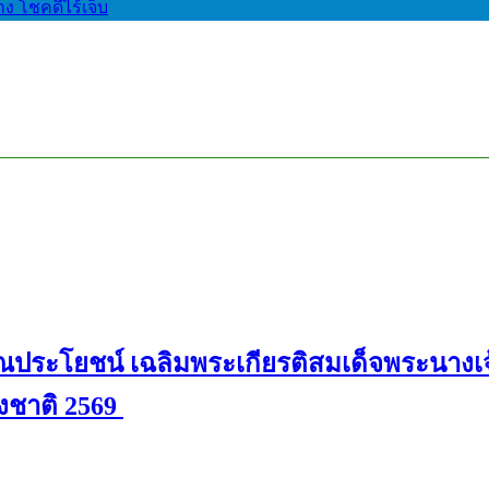
าง โชคดีไร้เจ็บ
ประโยชน์ เฉลิมพระเกียรติสมเด็จพระนางเจ้
่งชาติ 2569