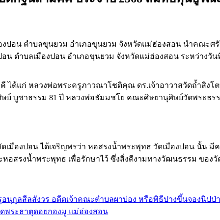
องปอน ตำบลขุนยวม อำเภอขุนยวม จังหวัดแม่ฮ่องสอน นำคณะศรัทธ
อน ตำบลเมืองปอน อำเภอขุนยวม จังหวัดแม่ฮ่องสอน ระหว่างวันที
ัคคี ได้แก่ หลวงพ่อพระครูภาวณาโชติคุณ ดร.เจ้าอาวาสวัดถ้ำสิง
ุศิษย์ บูชาธรรม 81 ปี หลวงพ่อธัมมชโย คณะศิษยานุศิษย์วัดพระธ
วัดเมืองปอน ได้เจริญพรว่า หอสรงน้ำพระพุทธ วัดเมืองปอน นั้น 
อสรงน้ำพระพุทธ เพื่อรักษาไว้ ซึ่งสิ่งดีงามทางวัฒนธรรม ของวัด
ูอนุกูลสีลสังวร อดีตเจ้าคณะตำบลผาบ่อง หรือพิธีปางขึ้นจองนิปป
วัดพระธาตุดอยกองมู แม่ฮ่องสอน