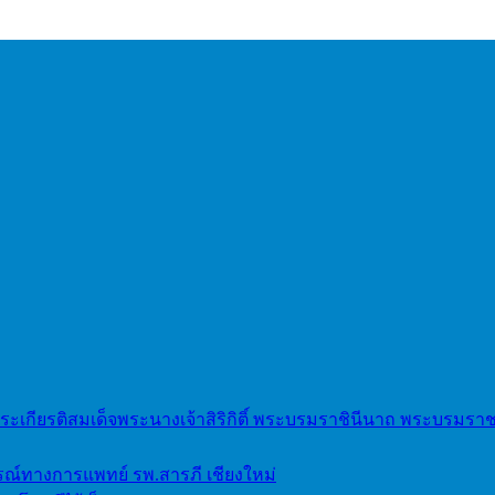
เกียรติสมเด็จพระนางเจ้าสิริกิติ์ พระบรมราชินีนาถ พระบรมราช
ณ์ทางการแพทย์ รพ.สารภี เชียงใหม่