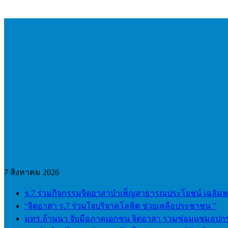
Skip
to
content
7 สิงหาคม 2026
ร.7 ร่วมกิจกรรมจิตอาสาบำเพ็ญสาธารณประโยชน์ เฉลิมพระ
“จิตอาสา ร.7 ร่วมใจบริจาคโลหิต ช่วยเหลือประชาชน ”
มทร.ล้านนา จับมือภาคเอกชน จิตอาสา รวมซ่อมแซมอุปกร