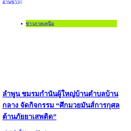
อ่านข่าว
ข่าวภาคเหนือ
ลำพูน ชมรมกำนันผู้ใหญ่บ้านตำบลบ้าน
กลาง จัดกิจกรรม “ศึกมวยมันส์การกุศล
ต้านภัยยาเสพติด”