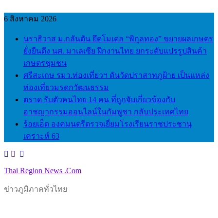
Skip
to
6 สิงหาคม 2026
content
นราธิวาส ม.กลันตัน ยึดโมเดล “พิกุลทอง” ขยายผลเกษตร
ยั่งยืนดึง นศ. มาเลเซีย ฝึกงานไทย ยกระดับแปรรูปสินค้า
เกษตรชุมชน
ศรีสะเกษ รมว.ท่องเที่ยวฯ ดันวัดปราสาทภูฝ้าย เป็นแหล่ง
ท่องเที่ยวมรดกวัฒนธรรม
ตราด รับตัวคนไทย 14 คน ที่ถูกจับเกี่ยวข้องกับ
อาชญากรรมออนไลน์ในกัมพูชา กลับประเทศไทย
ร้อยเอ็ด องคมนตรีตรวจเยี่ยมโรงเรียนราชประชานุ
เคราะห์ 63
Thai Region News .Com
ข่าวภูมิภาคทั่วไทย