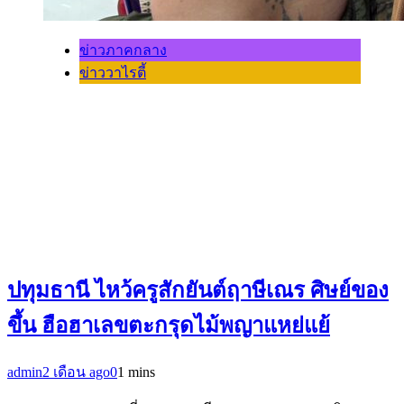
ข่าวภาคกลาง
ข่าววาไรตี้
ปทุมธานี ไหว้ครูสักยันต์ฤาษีเณร ศิษย์ของ
ขึ้น ฮือฮาเลขตะกรุดไม้พญาแหย่แย้
admin
2 เดือน ago
0
1 mins