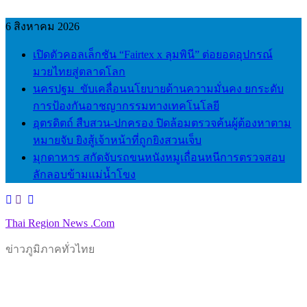
Skip
to
6 สิงหาคม 2026
content
เปิดตัวคอลเล็กชัน “Fairtex x ลุมพินี” ต่อยอดอุปกรณ์
มวยไทยสู่ตลาดโลก
นครปฐม ขับเคลื่อนนโยบายด้านความมั่นคง ยกระดับ
การป้องกันอาชญากรรมทางเทคโนโลยี
อุตรดิตถ์ สืบสวน-ปกครอง ปิดล้อมตรวจค้นผู้ต้องหาตาม
หมายจับ ยิงสู้เจ้าหน้าที่ถูกยิงสวนเจ็บ
มุกดาหาร สกัดจับรถขนหนังหมูเถื่อนหนีการตรวจสอบ
ลักลอบข้ามแม่น้ำโขง
Thai Region News .Com
ข่าวภูมิภาคทั่วไทย