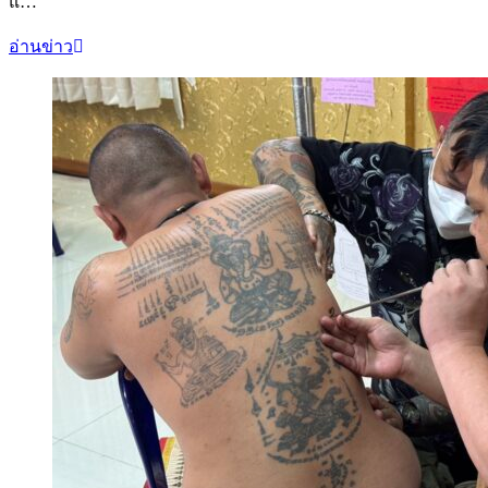
แ…
อ่านข่าว