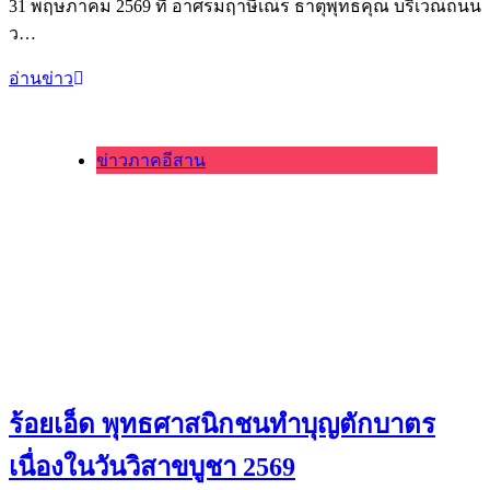
31 พฤษภาคม 2569 ที่ อาศรมฤาษีเณร ธาตุพุทธคุณ บริเวณถนน
ว…
อ่านข่าว
ข่าวภาคอีสาน
ร้อยเอ็ด พุทธศาสนิกชนทำบุญตักบาตร
เนื่องในวันวิสาขบูชา 2569