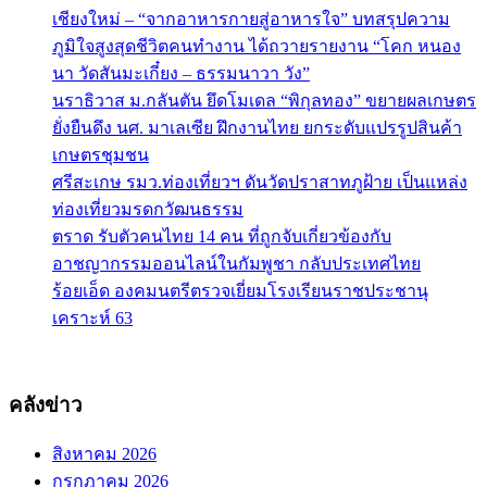
เชียงใหม่ – “จากอาหารกายสู่อาหารใจ” บทสรุปความ
ภูมิใจสูงสุดชีวิตคนทำงาน ได้ถวายรายงาน “โคก หนอง
นา วัดสันมะเกี๋ยง – ธรรมนาวา วัง”
นราธิวาส ม.กลันตัน ยึดโมเดล “พิกุลทอง” ขยายผลเกษตร
ยั่งยืนดึง นศ. มาเลเซีย ฝึกงานไทย ยกระดับแปรรูปสินค้า
เกษตรชุมชน
ศรีสะเกษ รมว.ท่องเที่ยวฯ ดันวัดปราสาทภูฝ้าย เป็นแหล่ง
ท่องเที่ยวมรดกวัฒนธรรม
ตราด รับตัวคนไทย 14 คน ที่ถูกจับเกี่ยวข้องกับ
อาชญากรรมออนไลน์ในกัมพูชา กลับประเทศไทย
ร้อยเอ็ด องคมนตรีตรวจเยี่ยมโรงเรียนราชประชานุ
เคราะห์ 63
คลังข่าว
สิงหาคม 2026
กรกฎาคม 2026