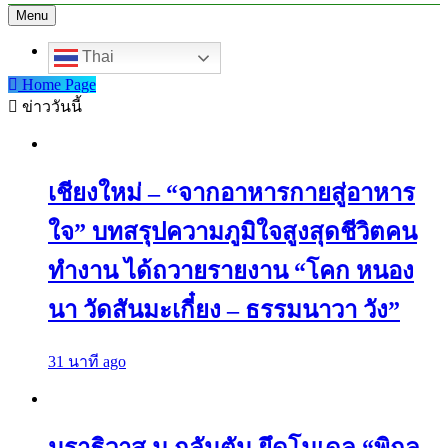
Menu
Thai
Home Page
ข่าววันนี้
เชียงใหม่ – “จากอาหารกายสู่อาหาร
ใจ” บทสรุปความภูมิใจสูงสุดชีวิตคน
ทำงาน ได้ถวายรายงาน “โคก หนอง
นา วัดสันมะเกี๋ยง – ธรรมนาวา วัง”
31 นาที ago
นราธิวาส ม.กลันตัน ยึดโมเดล “พิกุล