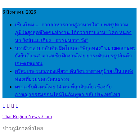
Skip
to
6 สิงหาคม 2026
content
เชียงใหม่ – “จากอาหารกายสู่อาหารใจ” บทสรุปความ
ภูมิใจสูงสุดชีวิตคนทำงาน ได้ถวายรายงาน “โคก หนอง
นา วัดสันมะเกี๋ยง – ธรรมนาวา วัง”
นราธิวาส ม.กลันตัน ยึดโมเดล “พิกุลทอง” ขยายผลเกษตร
ยั่งยืนดึง นศ. มาเลเซีย ฝึกงานไทย ยกระดับแปรรูปสินค้า
เกษตรชุมชน
ศรีสะเกษ รมว.ท่องเที่ยวฯ ดันวัดปราสาทภูฝ้าย เป็นแหล่ง
ท่องเที่ยวมรดกวัฒนธรรม
ตราด รับตัวคนไทย 14 คน ที่ถูกจับเกี่ยวข้องกับ
อาชญากรรมออนไลน์ในกัมพูชา กลับประเทศไทย
Thai Region News .Com
ข่าวภูมิภาคทั่วไทย