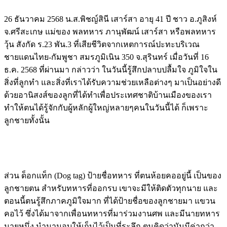
26 ธันวาคม 2568 น.ส.พิชญ์สินี เสาร์สา อายุ 41 ปี ชาว อ.ภูสิงห์
จ.ศรีสะเกษ แม่ของ พลทหาร ภานุพัฒน์ เสาร์สา หรือพลทหาร
วุ้น สังกัด ร.23 พัน.3 ที่เสียชีวิตจากเหตการณ์ปะทะบริเวณ
ชายแดนไทย-กัมพูชา สมรภูมิเนิน 350 จ.สุรินทร์ เมื่อวันที่ 16
ธ.ค. 2568 ที่ผ่านมา กล่าวว่า ในวันนี้รู้สึกปลาบปลื้มใจ ภูมิใจใน
สิ่งที่ลูกทำ และสิ่งที่เราได้รับความช่วยเหลือต่างๆ มาเป็นอย่างดี
ด้วยอานิสงส์ของลูกที่ได้ทำเพื่อประเทศชาติบ้านเมืองของเรา
ทำให้ตนได้รู้จักกับผู้หลักผู้ใหญ่หลายๆคนในวันนี้ได้ ก็เพราะ
ลูกชายทั้งนั้น
ส่วน ด็อกแท็ก (Dog tag) ป้ายชื่อทหาร ที่ตนห้อยคออยู่นี้ เป็นของ
ลูกชายตน สำหรับทหารที่ออกรบ เขาจะมีให้ติดตัวทุกนาย และ
ตอนนี้ตนรู้สึกภาคภูมิใจมาก ที่ได้ป้ายชื่อของลูกชายมา แขวน
คอไว้ ซึ่งได้มาจากเพื่อนทหารที่มาร่วมงานศพ และมีนายทหาร
นายหนึ่ง นำมามอบให้เก็บไว้เป็นที่ระลึก ตนคิดว่ามันมีค่ากว่า