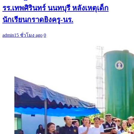
รร.เทพศิรินทร์ นนทบุรี หลังเหตุเด็ก
นักเรียนกราดยิงครู-นร.
admin
15 ชั่วโมง ago
0