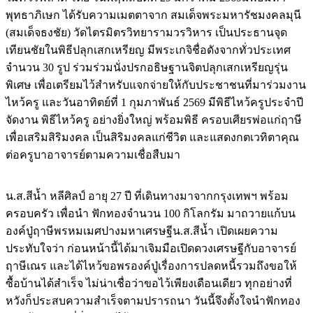
พุทธาภิเษก ได้รับความเมตตาจาก สมเด็จพระมหารัชมงคลมุนี
(สมเด็จธงชัย) วัดไตรมิตรวิทยารามวรวิหาร เป็นประธานจุด
เทียนชัยในพิธีปลุกเสกเหรียญ มีพระเกจิชื่อดังจากทั่วประเทศ
จำนวน 30 รูป ร่วมร่วมนั่งปรกอธิษฐานจิตปลุกเสกเหรียญรุ่น
พิเศษ เพื่อเตรียมไว้สำหรับแจกจ่ายให้กับประชาชนที่มาร่วมงาน
ไหว้ครู และวันอาทิตย์ที่ 1 กุมภาพันธ์ 2569 มีพิธีไหว้ครูประจำปี
จัดงาน พิธีไหว้ครู อย่างยิ่งใหญ่ พร้อมพิธี ครอบเศียรพ่อแก่ฤาษี
เพื่อเสริมสิริมงคล เป็นสิริมงคลแก่ชีวิต และแสดงกตเวทิตาคุณ
ต่อครูบาอาจารย์ตามความเชื่อสืบมา
น.ส.สีน้ำ หลีศิลป์ อายุ 27 ปี ที่เดินทางมาจากกรุงเทพฯ พร้อม
ครอบครัว เพื่อนำ ฟักทองจำนวน 100 กิโลกรัม มาถวายแก้บน
องค์ปู่ฤาษีพรหมเมศปางมหาเศรษฐีน.ส.สีน้ำ เปิดเผยความ
ประทับใจว่า ก่อนหน้านี้ได้มาเจิมมือเปิดดวงเศรษฐีกับอาจารย์
ฤาษีเณร และได้ไหว้ขอพรองค์ปู่เรื่องการปลดหนี้รวมถึงขอให้
ซื้อบ้านได้สำเร็จ ไม่น่าเชื่อว่าขอไว้เพียงเดือนเดียว ทุกอย่างที่
หวังก็ประสบความสำเร็จตามปรารถนา วันนี้จึงตั้งใจนำฟักทอง