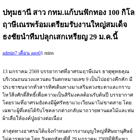
ปทุมธานี สาว กทม.แก้บนฟักทอง 100 กิโล
ฤาษีเณรพร้อมเตรียมรับงานใหญ่สมเด็จ
ธงชัยนำทีมปลุกเสกเหรียญ 29 ม.ค.นี้
admin
7 เดือน ago
0
1 mins
13 มกราคม 2569 บรรยากาศที่อาศรมฤาษีเณร ธาตุพุทธคุณ
บริเวณถนนวงแหวนตะวันตกหมายเลข 9 เป็นไปอย่างคึกคัก มี
ประชาชนจากทั่วสารทิศเดินทางมาเสริมดวงชะตาและกราบ
ไหว้สิ่งศักดิ์สิทธิ์เพื่อความเป็นสิริมงคลต้อนรับต้นปี บรรยากาศ
โดยรวมที่อาศรมยังคงมีผู้ศรัทธาแวะเวียนมาไม่ขาดสาย โดย
เฉพาะผู้ที่เคยได้รับโชคลาภต่างกลับมาถวายพานผลไม้และห่ม
ผ้าเสือให้องค์ปู่อย่างต่อเนื่อง
ล่าสุดทางอาศรมได้แจ้งกำหนดการงานบุญใหญ่ที่ศิษยานุศิษย์
ไม่ควรพลาด โดย วันพฤหัสบดีที่ 29 มกราคม 2569มีพิธีมหา