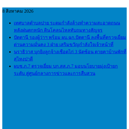
Skip
to
8 สิงหาคม 2026
content
เทศบาลตำบลปาย ระดมกำลังล้างทำความสะอาดถนน
หลังฝนตกหนัก ดินโคลนไหลทับถมทางสัญจร
ปัตตานี รองผู้ว่าฯ พร้อม ผบ.ฉก.ปัตตานี ลงพื้นที่ตรวจเยี่ยม
ด่านความมั่นคง 3 ฝ่าย เสริมขวัญกำลังใจเจ้าหน้าที่
นราธิวาส บุกยิงลูกจ้างเชือดไก่ 3 นัดซ้อน ตายคาบ้านพักที่
สุไหงปาดี
ผบช.ภ.7 ตรวจเยี่ยม บก.สส.ภ.7 มอบนโยบายมุ่งเป้ายก
ระดับ สู่ศูนย์กลางการข่าวและการสืบสวน