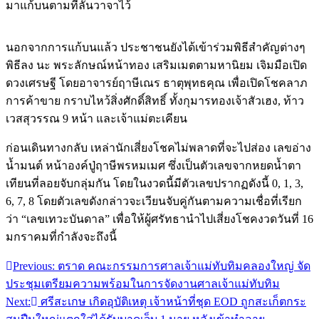
มาแก้บนตามที่ลั่นวาจาไว้
นอกจากการแก้บนแล้ว ประชาชนยังได้เข้าร่วมพิธีสำคัญต่างๆ
พิธีลง นะ พระลักษณ์หน้าทอง เสริมเมตตามหานิยม เจิมมือเปิด
ดวงเศรษฐี โดยอาจารย์ฤาษีเณร ธาตุพุทธคุณ เพื่อเปิดโชคลาภ
การค้าขาย กราบไหว้สิ่งศักดิ์สิทธิ์ ทั้งกุมารทองเจ้าสัวเฮง, ท้าว
เวสสุวรรณ 9 หน้า และเจ้าแม่ตะเคียน
ก่อนเดินทางกลับ เหล่านักเสี่ยงโชคไม่พลาดที่จะไปส่อง เลขอ่าง
น้ำมนต์ หน้าองค์ปู่ฤาษีพรหมเมศ ซึ่งเป็นตัวเลขจากหยดน้ำตา
เทียนที่ลอยจับกลุ่มกัน โดยในงวดนี้มีตัวเลขปรากฏดังนี้ 0, 1, 3,
6, 7, 8 โดยตัวเลขดังกล่าวจะเวียนจับคู่กันตามความเชื่อที่เรียก
ว่า “เลขเทวะบันดาล” เพื่อให้ผู้ศรัทธานำไปเสี่ยงโชคงวดวันที่ 16
มกราคมที่กำลังจะถึงนี้
Previous:
ตราด คณะกรรมการศาลเจ้าแม่ทับทิมคลองใหญ่ จัด
แนะแนว
ประชุมเตรียมความพร้อมในการจัดงานศาลเจ้าแม่ทับทิม
เรื่อง
Next:
ศรีสะเกษ เกิดอุบัติเหตุ เจ้าหน้าที่ชุด EOD ถูกสะเก็ตกระ