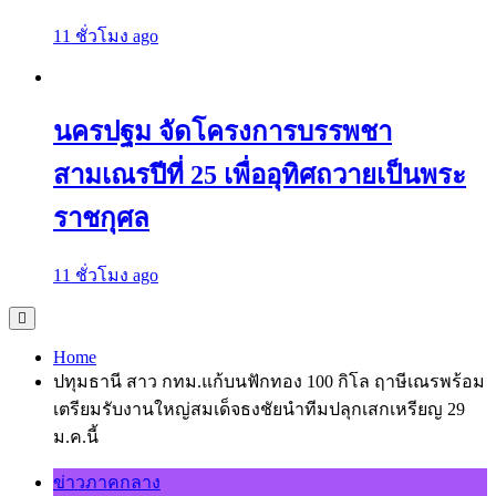
11 ชั่วโมง ago
นครปฐม จัดโครงการบรรพชา
สามเณรปีที่ 25 เพื่ออุทิศถวายเป็นพระ
ราชกุศล
11 ชั่วโมง ago
Home
ปทุมธานี สาว กทม.แก้บนฟักทอง 100 กิโล ฤาษีเณรพร้อม
เตรียมรับงานใหญ่สมเด็จธงชัยนำทีมปลุกเสกเหรียญ 29
ม.ค.นี้
ข่าวภาคกลาง