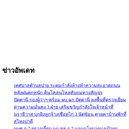
ข่าวอัพเดท
เทศบาลตำบลปาย ระดมกำลังล้างทำความสะอาดถนน
หลังฝนตกหนัก ดินโคลนไหลทับถมทางสัญจร
ปัตตานี รองผู้ว่าฯ พร้อม ผบ.ฉก.ปัตตานี ลงพื้นที่ตรวจเยี่ยม
ด่านความมั่นคง 3 ฝ่าย เสริมขวัญกำลังใจเจ้าหน้าที่
นราธิวาส บุกยิงลูกจ้างเชือดไก่ 3 นัดซ้อน ตายคาบ้านพักที่
สุไหงปาดี
ผบช.ภ.7 ตรวจเยี่ยม บก.สส.ภ.7 มอบนโยบายมุ่งเป้ายก